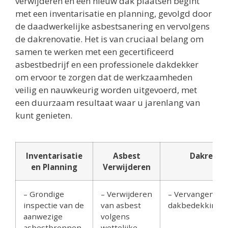
verwijderen en een nieuw dak plaatsen begint
met een inventarisatie en planning, gevolgd door
de daadwerkelijke asbestsanering en vervolgens
de dakrenovatie. Het is van cruciaal belang om
samen te werken met een gecertificeerd
asbestbedrijf en een professionele dakdekker
om ervoor te zorgen dat de werkzaamheden
veilig en nauwkeurig worden uitgevoerd, met
een duurzaam resultaat waar u jarenlang van
kunt genieten.
Inventarisatie
Asbest
Dakrenov
en Planning
Verwijderen
– Grondige
– Verwijderen
– Vervangen va
inspectie van de
van asbest
dakbedekking
aanwezige
volgens
asbestbronnen
wettelijke