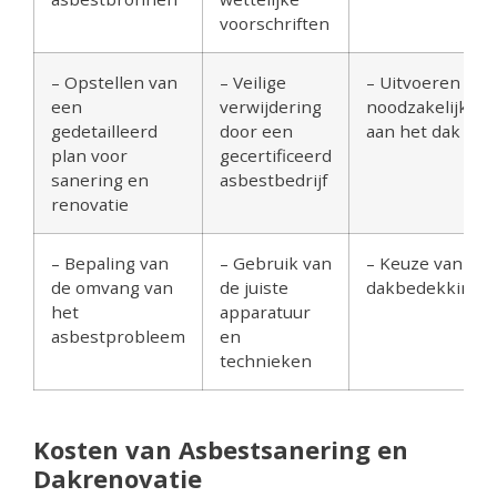
voorschriften
– Opstellen van
– Veilige
– Uitvoeren van
een
verwijdering
noodzakelijke r
gedetailleerd
door een
aan het dak
plan voor
gecertificeerd
sanering en
asbestbedrijf
renovatie
– Bepaling van
– Gebruik van
– Keuze van ges
de omvang van
de juiste
dakbedekkingsm
het
apparatuur
asbestprobleem
en
technieken
Kosten van Asbestsanering en
Dakrenovatie