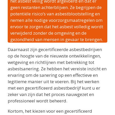
het asbest veilig wordt afgevoerd en dat er
geen restanten achterblijven. Ze begrijpen de
potentiële risico’s van asbestblootstelling en
nemen alle nodige voorzorgsmaatregelen om
ervoor te zorgen dat het asbest volledig wordt
verwijderd zonder de omgeving en de
gezondheid van mensen in gevaar te brengen.
Daarnaast zijn gecertificeerde asbestbedrijven
op de hoogte van de nieuwste ontwikkelingen,
wetgeving en richtlijnen met betrekking tot
asbestsanering. Ze hebben het vereiste inzicht en
ervaring om de sanering op een effectieve en
legitieme manier uit te voeren. Bij het werken
met een gecertificeerd asbestbedrijf kunt u er
zeker van zijn dat het proces nauwgezet en
professioneel wordt beheerd.
Kortom, het kiezen voor een gecertificeerd