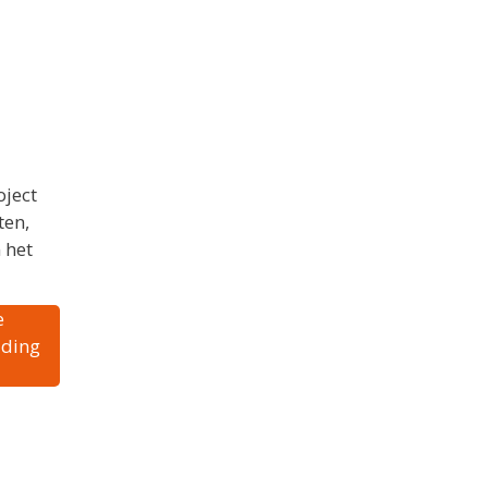
oject
ten,
 het
e
uding