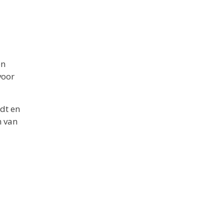
en
voor
dt en
n van