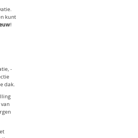
atie.
en kunt
ieuw
!
ie, -
ctie
je dak.
lling
 van
orgen
et