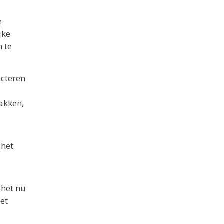
e
jke
 te
cteren
akken,
 het
 het nu
et