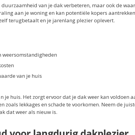
 en duurzaamheid van je dak verbeteren, maar ook de waa
traling aan je woning en kan potentiële kopers aantrekken 
hzelf terugbetaalt en je jarenlang plezier oplevert.
gen weersomstandigheden
kosten
waarde van je huis
n je huis. Het zorgt ervoor dat je dak weer kan voldoen a
en zoals lekkages en schade te voorkomen. Neem de juist
k dat weer als nieuw is.
d voor langdurig dakplezier