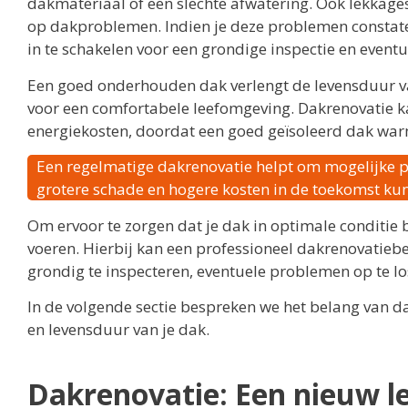
dakmateriaal of een slechte afwatering. Ook lekkage
op dakproblemen. Indien je deze problemen constate
in te schakelen voor een grondige inspectie en even
Een goed onderhouden dak verlengt de levensduur va
voor een comfortabele leefomgeving. Dakrenovatie ka
energiekosten, doordat een goed geïsoleerd dak war
Een regelmatige dakrenovatie helpt om mogelijke pr
grotere schade en hogere kosten in de toekomst k
Om ervoor te zorgen dat je dak in optimale conditie b
voeren. Hierbij kan een professioneel dakrenovatiebed
grondig te inspecteren, eventuele problemen op te l
In de volgende sectie bespreken we het belang van da
en levensduur van je dak.
Dakrenovatie: Een nieuw le