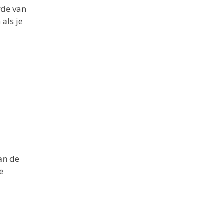
rde van
als je
an de
e