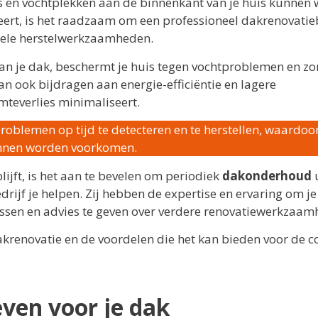
s en vochtplekken aan de binnenkant van je huis kunnen 
ert, is het raadzaam om een professioneel dakrenovatie
tuele herstelwerkzaamheden.
n je dak, beschermt je huis tegen vochtproblemen en zo
n ook bijdragen aan energie-efficiëntie en lagere
mteverlies minimaliseert.
oblemen op tijd te detecteren en te herstellen, waardoo
unnen worden voorkomen.
lijft, is het aan te bevelen om periodiek
dakonderhoud
u
rijf je helpen. Zij hebben de expertise en ervaring om j
ossen en advies te geven over verdere renovatiewerkzaam
krenovatie en de voordelen die het kan bieden voor de c
ven voor je dak