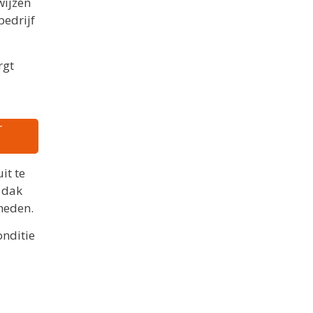
wijzen
bedrijf
rgt
r
it te
e dak
heden.
onditie