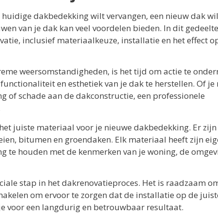
je huidige dakbedekking wilt vervangen, een nieuw dak wil
euwen van je dak kan veel voordelen bieden. In dit gedeelt
ie, inclusief materiaalkeuze, installatie en het effect o
treme weersomstandigheden, is het tijd om actie te onde
nctionaliteit en esthetiek van je dak te herstellen. Of je
g of schade aan de dakconstructie, een professionele
.
het juiste materiaal voor je nieuwe dakbedekking. Er zijn
eien, bitumen en groendaken. Elk materiaal heeft zijn ei
ning te houden met de kenmerken van je woning, de omgev
uciale stap in het dakrenovatieproces. Het is raadzaam o
hakelen om ervoor te zorgen dat de installatie op de juist
e voor een langdurig en betrouwbaar resultaat.