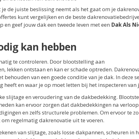
 je de juiste beslissing neemt als het gaat om je dakrenov
fertes kunt vergelijken en de beste dakrenovatiebedrijv
op en geef jouw dak een tweede leven met een
Dak Als N
odig kan hebben
atig te controleren. Door blootstelling aan
 lekken ontstaan en kan er schade optreden. Dakrenovat
et behouden van een goede conditie van je dak. In deze se
heeft en waar je op moet letten bij het inspecteren van 
ke slijtage en veroudering van de dakbedekking. Blootste
gheden kan ervoor zorgen dat dakbedekkingen na verloop
hadigingen en zelfs structurele problemen. Om ervoor te z
ijk om regelmatig dakrenovatie uit te voeren.
tekenen van slijtage, zoals losse dakpannen, scheuren in h