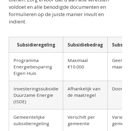
voldoet en alle benodigde documenten en
formulieren op de juiste manier invult en
indient.
Subsidieregeling
Subsidiebedrag
Subsidi
Programma
Maximaal
Geen dea
Energiebesparing
€10.000
maar op 
Eigen Huis
Investeringssubsidie
Afhankelijk van
Doorlop
Duurzame Energie
de maatregel
(ISDE)
Gemeentelijke
Verschilt per
Varieert
subsidieregeling
gemeente
gemeen