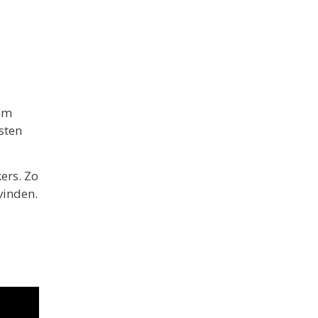
 om
sten
ers. Zo
vinden.