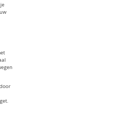
je
euw
het
aal
rwegen
rdoor
get.