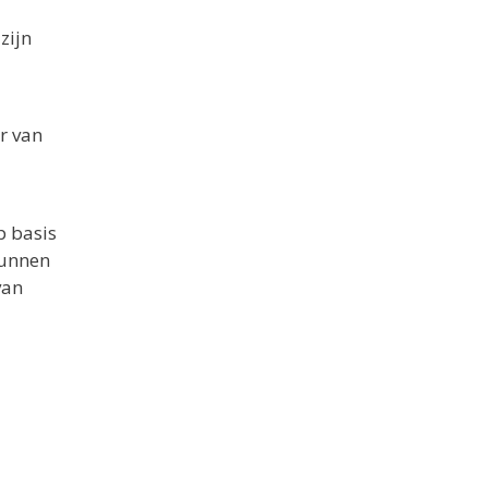
zijn
r van
p basis
kunnen
van